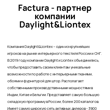
Factura - партнер
компании
Daylight&Liontex
Компания Daylight&Liontex – один из крупнейших
игроков на рынке интерьерного текстиля России и СНГ.
В 2019 году компании Daylight и Liontex объединились,
чтобы предоставить своим клиентам уникальные
возможности по работе с интерьерными тканями,
обоями и фурнитурой для штор. Располагает
собственными производственными мощностями в
Индии, Китае и Бельгии. Представляет самую большую
складскую программу в России, более 200 каталогов.
Имеет самую широкую сеть активных дилеров - 3900