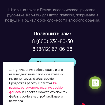
Шторы на заказ в Пензе: классические, римские,
рулонные. Карнизы для штор, жалюзи, покрывала и
подушки. Пошив любой сложности и любого объёма.
Позвонить нам:
8 (800) 234-86-30
8 (8412) 67-06-38
Обратный звонок
Для улучшения работы сайта и его
взаимодействия с пользователями
мы используем файлы cookie.
Почта:
Продолжая работу с сайтом,
Вы
info@factura58.ru
разрешаете использование cookie-
файлов
. Вы всегда можете отключить
файлы cookie в настройках Вашего
браузера.