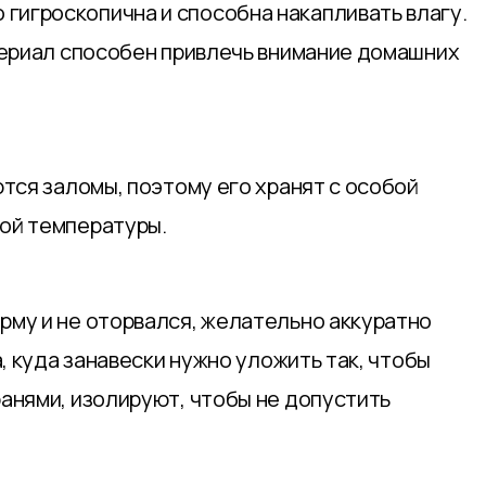
гигроскопична и способна накапливать влагу.
териал способен привлечь внимание домашних
тся заломы, поэтому его хранят с особой
кой температуры.
рму и не оторвался, желательно аккуратно
, куда занавески нужно уложить так, чтобы
анями, изолируют, чтобы не допустить