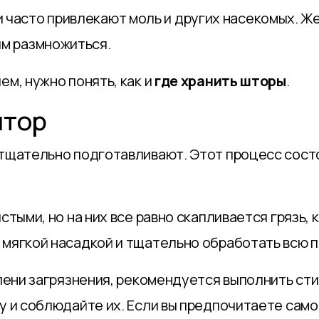
и часто привлекают моль и других насекомых. 
ям размножиться.
ем, нужно понять, как и
где хранить шторы
.
штор
х тщательно подготавливают. Этот процесс сост
истыми, но на них все равно скапливается грязь,
 мягкой насадкой и тщательно обработать всю 
епени загрязнения, рекомендуется выполнить ст
ду и соблюдайте их. Если вы предпочитаете сам