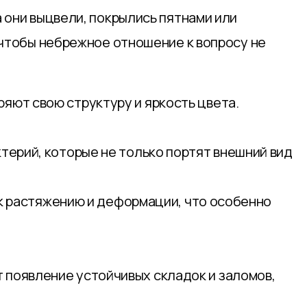
 они выцвели, покрылись пятнами или
 чтобы небрежное отношение к вопросу не
яют свою структуру и яркость цвета.
терий, которые не только портят внешний вид
т к растяжению и деформации, что особенно
 появление устойчивых складок и заломов,