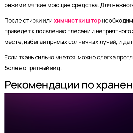
режим и мягкие моющие средства. Для нежног
После стирки или
химчистки штор
необходимо
приведет к появлению плесени и неприятного
месте, избегая прямых солнечных лучей, и да
Если ткань сильно мнется, можно слегка прог
более опрятный вид.
Рекомендации по хранен