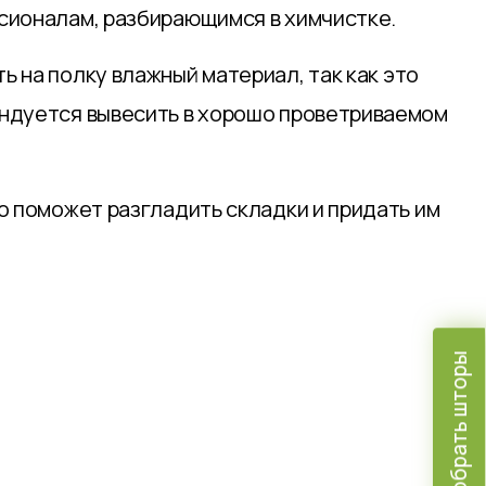
ссионалам, разбирающимся в химчистке.
 на полку влажный материал, так как это
ендуется вывесить в хорошо проветриваемом
о поможет разгладить складки и придать им
Подобрать шторы