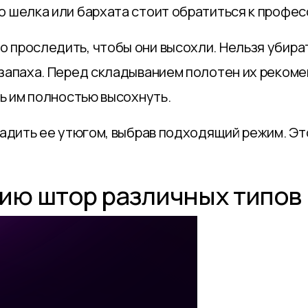
о шелка или бархата стоит обратиться к профе
 проследить, чтобы они высохли. Нельзя убирать
 запаха. Перед складыванием полотен их реком
ть им полностью высохнуть.
ладить ее утюгом, выбрав подходящий режим. Эт
ию штор различных типов