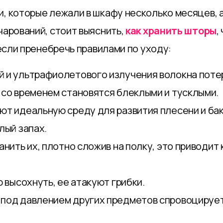
, которые лежали в шкафу несколько месяцев, а
чарований, стоит выяснить,
как хранить шторы
,
 если пренебречь правилами по уходу:
 и ультрафиолетового излучения волокна потер
 со временем становятся блеклыми и тусклыми.
ют идеальную среду для развития плесени и бак
лый запах.
анить их, плотно сложив на полку, это приводи
 высохнуть, ее атакуют грибки.
под давлением других предметов спровоцирует