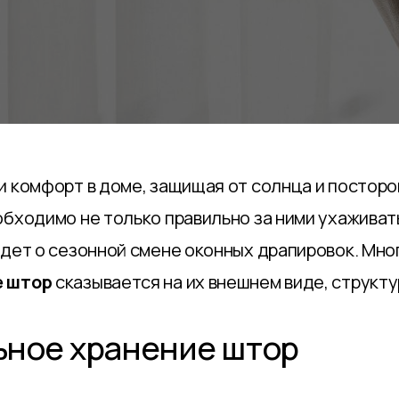
и комфорт в доме, защищая от солнца и посторо
бходимо не только правильно за ними ухаживать
идет о сезонной смене оконных драпировок. Мно
е штор
сказывается на их внешнем виде, структу
ьное хранение штор