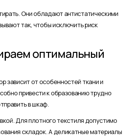
стирать. Они обладают антистатическими
вывают так, чтобы исключить риск
бираем оптимальный
ор зависит от особенностей ткани и
особно привести к образованию трудно
тправить в шкаф.
евкой. Для плотного текстиля допустимо
зования складок. А деликатные материалы