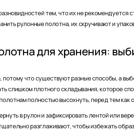
разновидностей тем, что их не рекомендуется 
ранить рулонные полотна, их скручивают и упако
полотна для хранения: вы
е
, потому что существуют разные способы, а выб
ать слишком плотного складывания, которое сп
полотнам полностью высохнуть, перед тем как о
вернуть в рулон и зафиксировать лентой или вер
 тщательно разглаживают, чтобы избежать обра