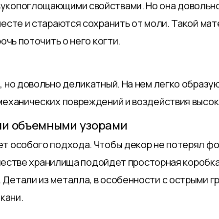
копоглощающими свойствами. Но она довольно 
месте и стараются сохранить от моли. Такой ма
очь поточить о него когти.
 но довольно деликатный. На нем легко образую
механических повреждений и воздействия высо
ли объемными узорами
т особого подхода. Чтобы декор не потерял фо
ачестве хранилища подойдет просторная коробка
Детали из металла, в особенности с острыми гр
кани.