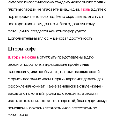
Интерес к классическому тандему невесомого тюля и
плотных гардин не угасает и в наши дни.
Тюль
в дуэте с
портьерами не только надёжно скрывает комнату от
посторонних взглядов, но и, благодаря мягкому
освещению, создает в ней атмосферу уюта.
Дополнительный плюс — ценовая доступность.
Шторы-кафе
Шторы на окна
могут быть представлены в двух
версиях: короткие, закрывающие проём лишь
наполовину, или необычные, напоминающие своей
формой песочные часы. Первый вариант идеален для
оформления комнат. Такие занавески в стиле «кафе»
закрывают оконный проем до середины, а верхняя
часть остекления остаётся открытой, благодаря чему в
помещении сохраняется отличное естественное
освещение.