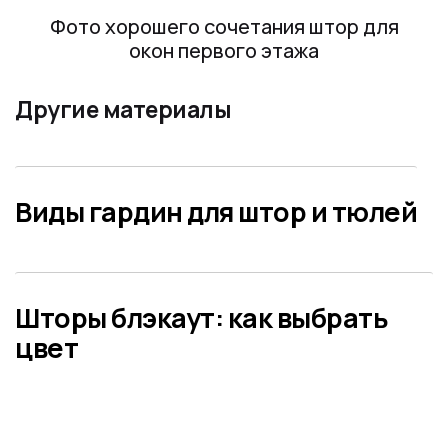
Фото хорошего сочетания штор для
окон первого этажа
Другие материалы
Предыдущий: Виды гардин для ш
Виды гардин для штор и тюлей
Следующий: Шторы блэкаут: как
Шторы блэкаут: как выбрать
цвет