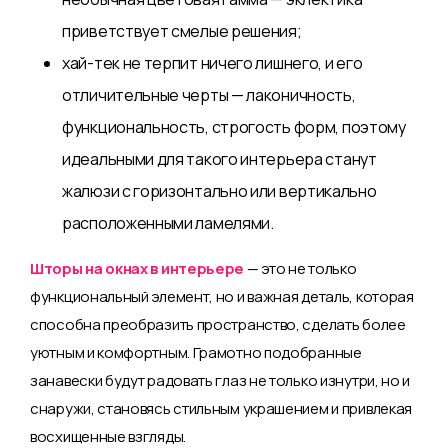
приветствует смелые решения;
хай-тек не терпит ничего лишнего, и его
отличительные черты — лаконичность,
функциональность, строгость форм, поэтому
идеальными для такого интерьера станут
жалюзи с горизонтально или вертикально
расположенными ламелями.
Шторы на окнах в интерьере
— это не только
функциональный элемент, но и важная деталь, которая
способна преобразить пространство, сделать более
уютным и комфортным. Грамотно подобранные
занавески будут радовать глаз не только изнутри, но и
снаружи, становясь стильным украшением и привлекая
восхищенные взгляды.