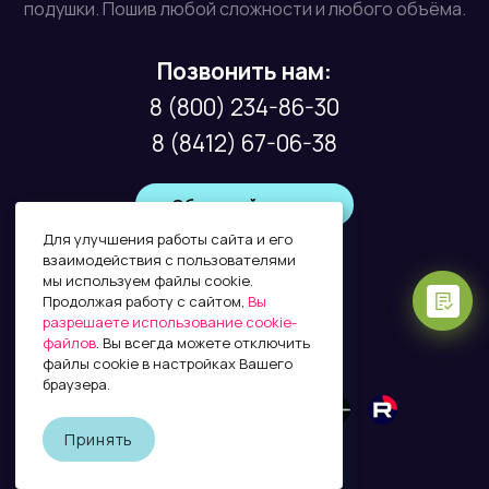
подушки. Пошив любой сложности и любого объёма.
Позвонить нам:
8 (800) 234-86-30
8 (8412) 67-06-38
Обратный звонок
Для улучшения работы сайта и его
взаимодействия с пользователями
мы используем файлы cookie.
Почта:
Продолжая работу с сайтом,
Вы
info@factura58.ru
разрешаете использование cookie-
файлов
. Вы всегда можете отключить
файлы cookie в настройках Вашего
браузера.
Принять
Создание и продвижение сайта - ANiDi.RU