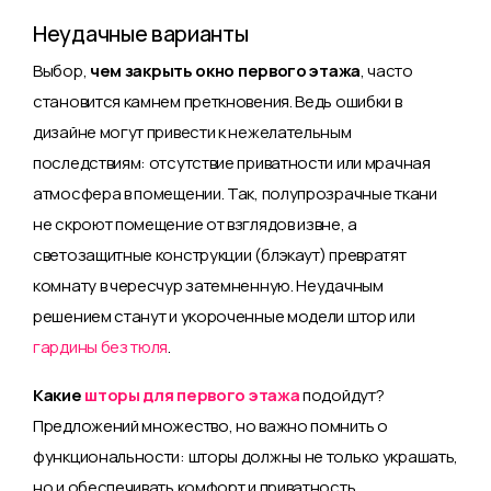
Неудачные варианты
Выбор,
чем закрыть окно первого этажа
, часто
становится камнем преткновения. Ведь ошибки в
дизайне могут привести к нежелательным
последствиям: отсутствие приватности или мрачная
атмосфера в помещении. Так, полупрозрачные ткани
не скроют помещение от взглядов извне, а
светозащитные конструкции (блэкаут) превратят
комнату в чересчур затемненную. Неудачным
решением станут и укороченные модели штор или
гардины без тюля
.
Какие
шторы для первого этажа
подойдут?
Предложений множество, но важно помнить о
функциональности: шторы должны не только украшать,
но и обеспечивать комфорт и приватность.