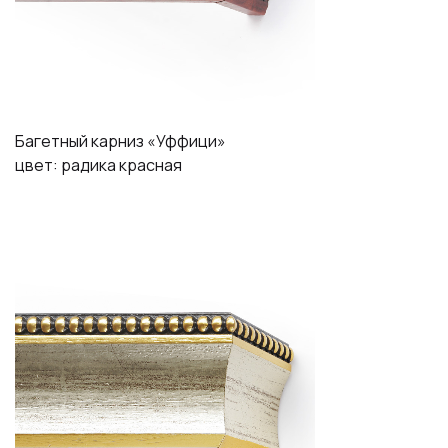
Багетный карниз «Уффици»
цвет: радика красная