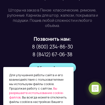
Шторы на заказ в Пензе: классические, римские,
рулонные. Карнизы для штор, жалюзи, покрывала и
подушки. Пошив любой сложности и любого
объёма.
Позвонить нам:
8 (800) 234-86-30
8 (8412) 67-06-38
Обратный звонок
Для улучшения работы сайта и его
взаимодействия с пользователями
мы используем файлы cookie.
Почта:
Продолжая работу с сайтом,
Вы
info@factura58.ru
разрешаете использование cookie-
файлов
. Вы всегда можете отключить
файлы cookie в настройках Вашего