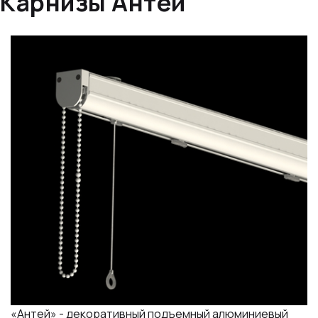
Карнизы Антей
«Антей» - декоративный подъемный алюминиевый