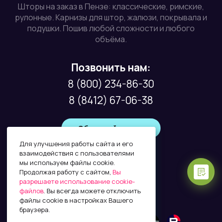
Шторы на заказ в Пензе: классические, римские,
рулонные. Карнизы для штор, жалюзи, покрывала и
подушки. Пошив любой сложности и любого
объёма.
Позвонить нам:
8 (800) 234-86-30
8 (8412) 67-06-38
Обратный звонок
Для улучшения работы сайта и его
взаимодействия с пользователями
мы используем файлы cookie.
Почта:
Продолжая работу с сайтом,
Вы
info@factura58.ru
разрешаете использование cookie-
файлов
. Вы всегда можете отключить
файлы cookie в настройках Вашего
браузера.