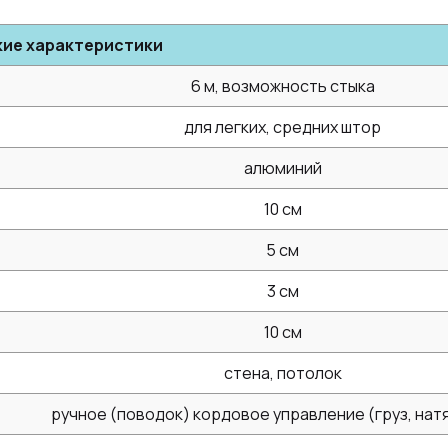
кие характеристики
6 м, возможность стыка
для легких, средних штор
алюминий
10 см
5 см
3 см
10 см
стена, потолок
ручное (поводок) кордовое управление (груз, нат