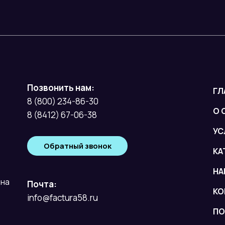
Позвонить нам:
ГЛ
8 (800) 234-86-30
О 
8 (8412) 67-06-38
УС
Обратный звонок
КА
НА
вна
Почта:
КО
info@factura58.ru
ПО