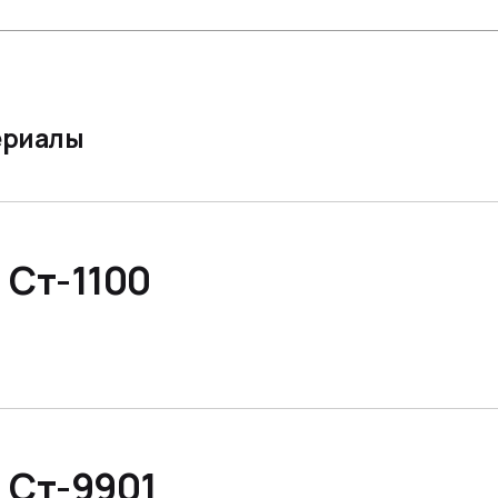
ериалы
 Ст-1100
 Ст-9901