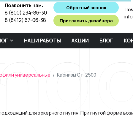
Позвонить нам:
Обратный звонок
Поч
8 (800) 234-86-30
inf
8 (8412) 67-06-38
Пригласить дизайнера
nd
ЛОГ
НАШИ РАБОТЫ
АКЦИИ
БЛОГ
КО
офили универсальные
Карнизы Ст-2500
подходящий для эркерного гнутия. При гнутой форме во