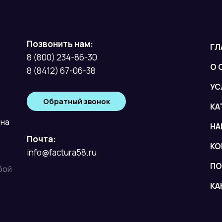
Позвонить нам:
ГЛ
8 (800) 234-86-30
О 
8 (8412) 67-06-38
УС
Обратный звонок
КА
вна
НА
Почта:
КО
info@factura58.ru
ПО
бой
КА