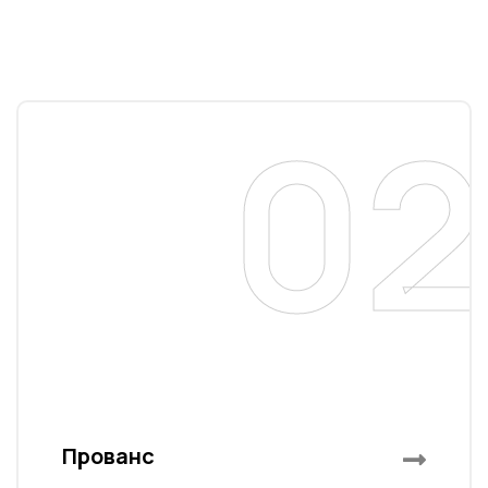
02
a
Прованс