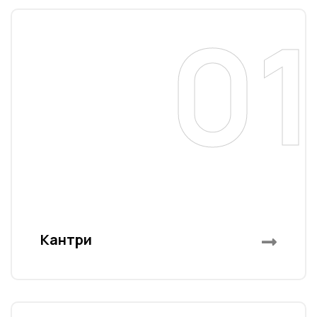
01
a
Кантри