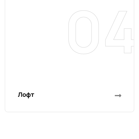
04
a
Лофт