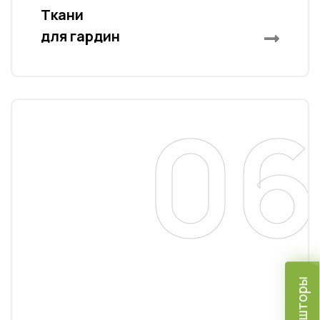
Ткани
для гардин
06