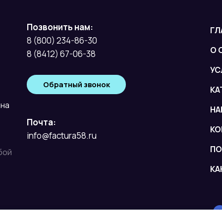
Позвонить нам:
ГЛ
8 (800) 234-86-30
О 
8 (8412) 67-06-38
УС
Обратный звонок
КА
вна
НА
Почта:
КО
info@factura58.ru
ПО
бой
КА