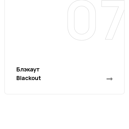
07
a
Блэкаут
Blackout