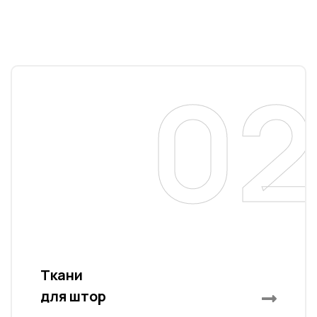
02
a
Ткани
для штор