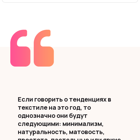
ован
Если говорить о тенденциях в
Диз
текстиле на это год, то
про
однозначно они будут
созд
следующими: минимализм,
уют
натуральность, матовость,
простота, пастельные или яркие