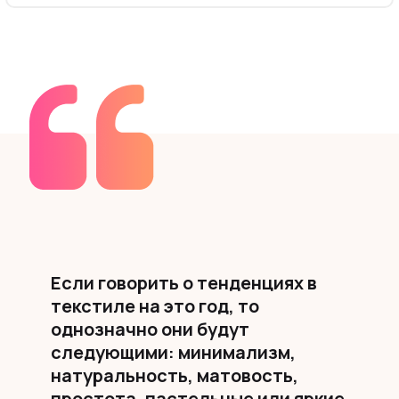
ован
Если говорить о тенденциях в
Диз
текстиле на это год, то
про
однозначно они будут
созд
следующими: минимализм,
уют
натуральность, матовость,
простота, пастельные или яркие